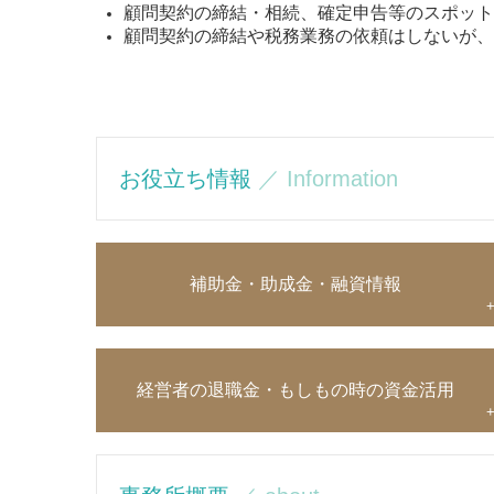
【土曜日、日曜日
、
祝祭日
、
夏季休暇
、
年末年始
■
税務相談料
顧問契約の締結・相続、確定申告等のスポッ
顧問契約の締結や税務業務の依頼はしないが
お役立ち情報
／ Information
補助金・助成金・融資情報
経営者の退職金・もしもの時の資金活用