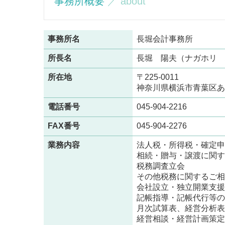
事務所概要
／ about
事務所名
長堀会計事務所
所長名
長堀 陽夫（ナガホリ 
所在地
〒225-0011
神奈川県横浜市青葉区あざみ
電話番号
045-904-2216
FAX番号
045-904-2276
業務内容
法人税・所得税・確定申
相続・贈与・譲渡に関す
税務調査立会
その他税務に関するご相
会社設立・独立開業支援