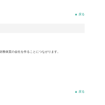
▲ 戻る
財務体質の会社を作ることにつながります。
▲ 戻る